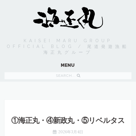
KAISEI MARU GROUP
OFFICIAL BLOG / 尾道発遊漁船
海正丸グループ
MENU
SEARCH...
①海正丸・④新政丸・⑤リベルタス
2026年3月4日