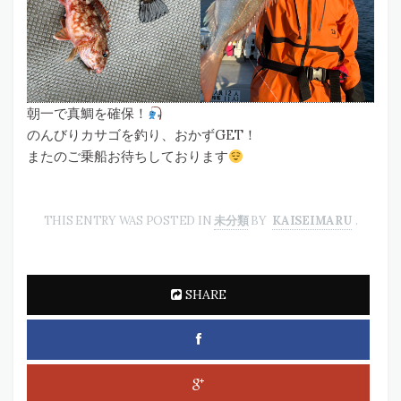
朝一で真鯛を確保！
のんびりカサゴを釣り、おかずGET！
またのご乗船お待ちしております
THIS ENTRY WAS POSTED IN
未分類
BY
KAISEIMARU
.
SHARE