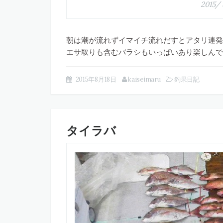
2015/ 
朝は潮が流れずイマイチ
流れだすとアタリ連発
エサ取りも含むバラシもいっぱいあり楽しんで
2015年8月18日
kaiseimaru
釣果日記
タイラバ