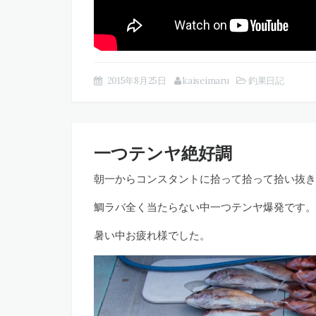
2015年8月25日
kaiseimaru
釣果日記
一つテンヤ絶好調
朝一からコンスタントに拾って拾って拾い抜き
鯛ラバ全く当たらない中一つテンヤ爆発です。
暑い中お疲れ様でした。