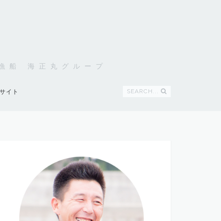
発遊漁船 海正丸グループ
SEARCH...
サイト