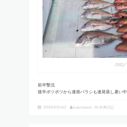
2015/ 
前半撃沈
後半ポツポツから連発
バラシも連発
蒸し暑い中
2015年8月14日
kaiseimaru
釣果日記