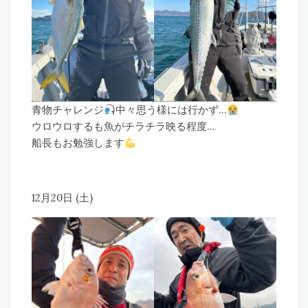
青物チャレンジ
中々思う様には行かず…
ウロウロするも魚がチラチラ映る程度…
船長もお勉強します
12月20日 (土)