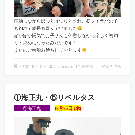
移動しながらぽつりぽつりと釣れ、初タイラバの子
も釣れて船長も喜んでいました
ぽかぽか陽気でお子さんも休憩しながら楽しく初釣
り・納めになったみたいです！
またのご乗船お待ちしております
2025年12月31日
kaiseimaru
未分類
続きを見る
①海正丸・⑤リベルタス
①海正丸
12月25日 (木)