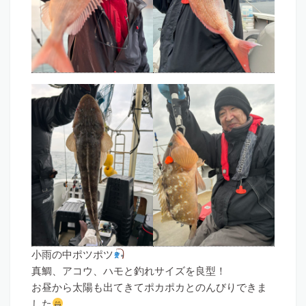
小雨の中ポツポツ
真鯛、アコウ、ハモと釣れサイズを良型！
お昼から太陽も出てきてポカポカとのんびりできま
した