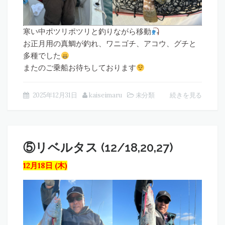
寒い中ポツリポツリと釣りながら移動
お正月用の真鯛が釣れ、ワニゴチ、アコウ、グチと
多種でした
またのご乗船お待ちしております
2025年12月31日
kaiseimaru
未分類
続きを見る
⑤リベルタス (12/18,20,27)
12月18日 (木)