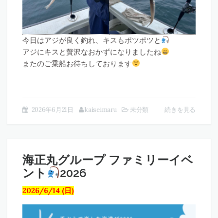
今日はアジが良く釣れ、キスもポツポツと
アジにキスと贅沢なおかずになりましたね
またのご乗船お待ちしております
2026年6月21日
kaiseimaru
未分類
続きを見る
海正丸グループ ファミリーイベ
ント
2026
2026/6/14 (日)