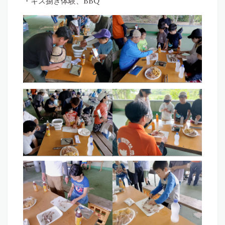
・キス捌き体験、BBQ