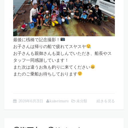
最後に桟橋で記念撮影！
お子さんは帰りの船で疲れてスヤスヤ
お子さんも親御さんも楽しんでいただき、船長やス
タッフ一同感謝しています！
また次は違うお魚も釣りに来てください
またのご乗船お待ちしております
2026年6月21日
kaiseimaru
未分類
続きを見る