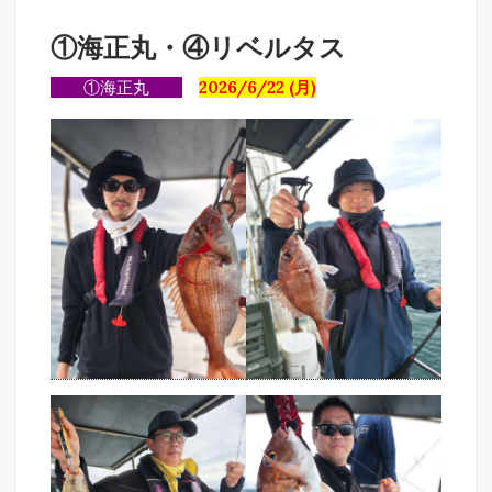
①海正丸・④リベルタス
①海正丸
2026/6/22 (月)