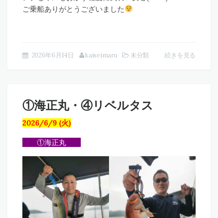
ご乗船ありがとうございました
2026年6月14日
kaiseimaru
未分類
続きを見る
①海正丸・④リベルタス
2026/6/9 (火)
①海正丸