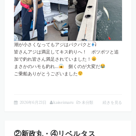
潮が小さくなってもアジはパクパクと
皆さんアジは満足してキス釣りへ！ ポツポツと追
加で釣れ皆さん満足されていました！
まさかのハモも釣れ…
捌くのが大変だ
ご乗船ありがとうございました
2026年6月23日
kaiseimaru
未分類
続きを見る
②新政丸・④リベルタス