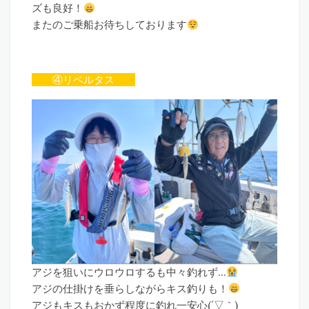
ズも良好！
またのご乗船お待ちしております
④リベルタス
アジを狙いにウロウロするも中々釣れず…
アジの仕掛けを垂らしながらキス釣りも！
アジもキスもおかず程度に釣れ一安心(´▽｀)