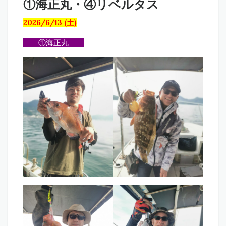
①海正丸・④リベルタス
2026/6/13 (土)
①海正丸