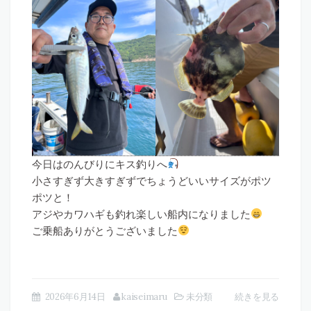
今日はのんびりにキス釣りへ
小さすぎず大きすぎずでちょうどいいサイズがポツ
ポツと！
アジやカワハギも釣れ楽しい船内になりました
ご乗船ありがとうございました
2026年6月14日
kaiseimaru
未分類
続きを見る