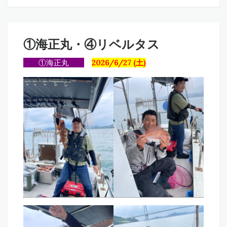
①海正丸・④リベルタス
①海正丸
2026/6/27 (土)