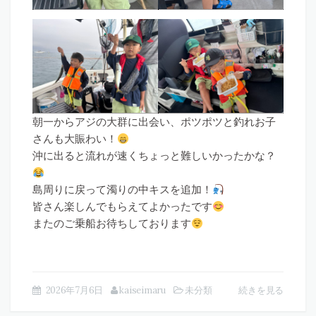
朝一からアジの大群に出会い、ポツポツと釣れお子
さんも大賑わい！
沖に出ると流れが速くちょっと難しいかったかな？
島周りに戻って濁りの中キスを追加！
皆さん楽しんでもらえてよかったです
またのご乗船お待ちしております
2026年7月6日
kaiseimaru
未分類
続きを見る