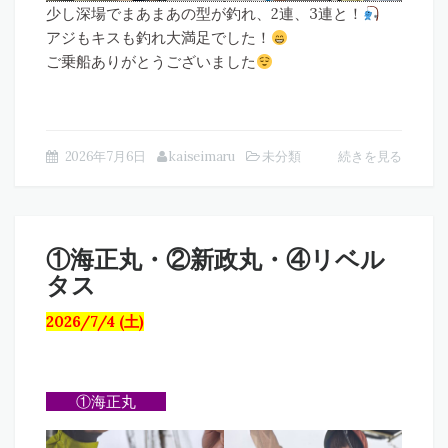
少し深場でまあまあの型が釣れ、2連、3連と！
アジもキスも釣れ大満足でした！
ご乗船ありがとうございました
2026年7月6日
kaiseimaru
未分類
続きを見る
①海正丸・②新政丸・④リベル
タス
2026/7/4 (土)
①海正丸
①海正丸