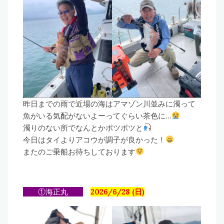
昨日までの雨で近場の海はアマゾン川並みに濁って
魚がいる気配がないよーってぐらい茶色に…
濁りのない所でなんとかポツポツと
今日はタイよりアコウが調子が良かった！
またのご乗船お待ちしております
①海正丸
2026/6/28 (日)