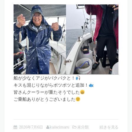
船が少なくアジがパクパクと！
キスも混じりながらポツポツと追加！
皆さんクーラーが重たそうでした
ご乗船ありがとうございました
2026年7月6日
kaiseimaru
未分類
続きを見る