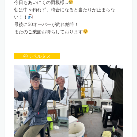
今日もあいにくの雨模様…
朝は中々釣れず、時合になると当たりが止まらな
い！！
最後に50オーバーが釣れ納竿！
またのご乗船お待ちしております
④リベルタス