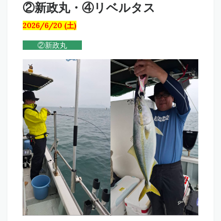
②新政丸・④リベルタス
2026/6/20 (土)
②新政丸