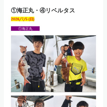
①海正丸・④リベルタス
2026/7/5 (日)
①海正丸