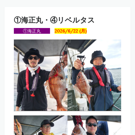
①海正丸・④リベルタス
①海正丸
2026/6/22 (月)